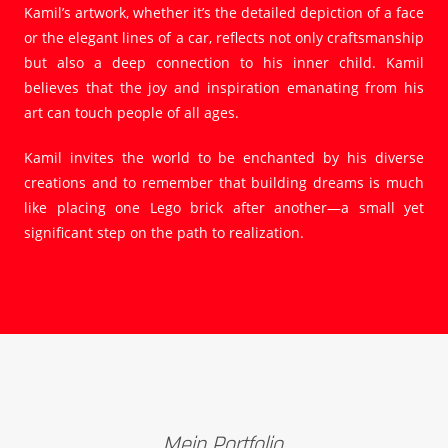
Kamil’s artwork, whether it’s the detailed depiction of a face
or the elegant lines of a car, reflects not only craftsmanship
but also a deep connection to his inner child. Kamil
believes that the joy and inspiration emanating from his
art can touch people of all ages.
Kamil invites the world to be enchanted by his diverse
creations and to remember that building dreams is much
like placing one Lego brick after another—a small yet
significant step on the path to realization.
Mein Portfolio.